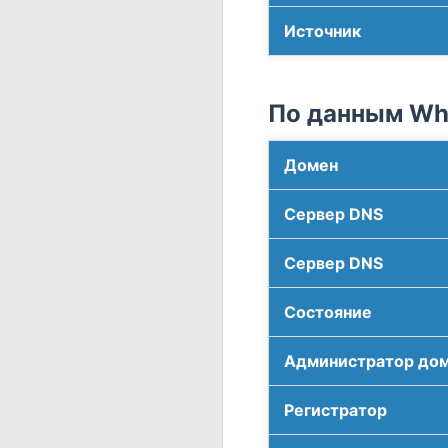
Источник
По данным Who
Домен
Сервер DNS
Сервер DNS
Соcтояние
Администратор до
Регистратор