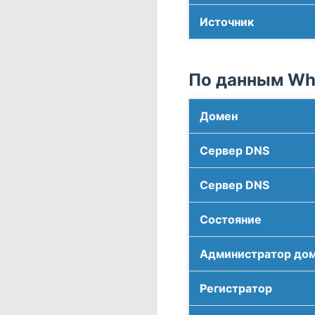
Источник
По данным Who
Домен
Сервер DNS
Сервер DNS
Соcтояние
Администратор до
Регистратор